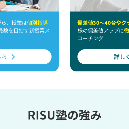
がら、授業は
個別指導
偏差値30～40台や
受験を目指す新授業ス
様の偏差値アップに
コーチング
ちら
詳し
RISU塾の強み