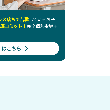
クラス落ちで苦戦
しているお子
徹底コミット！
完全個別指導＋
くはこちら