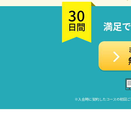
30
満足
日間
※入会時に契約したコースの初回ご