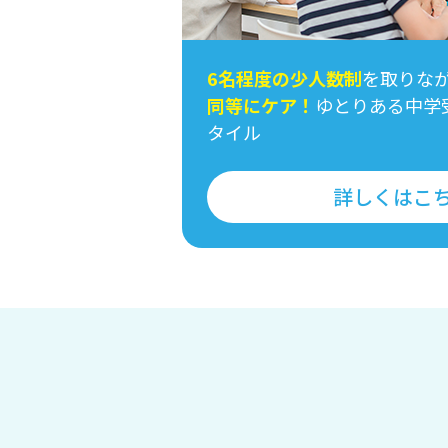
6名程度の少人数制
を取りな
同等にケア！
ゆとりある中学
タイル
詳しくはこ