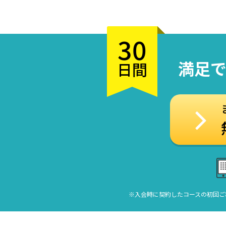
30
満足
日間
※入会時に契約したコースの初回ご