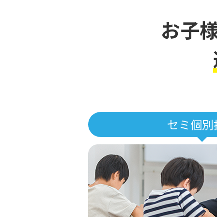
お子
セミ個別