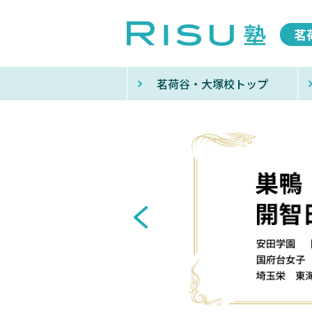
茗
茗荷谷・大塚校トップ