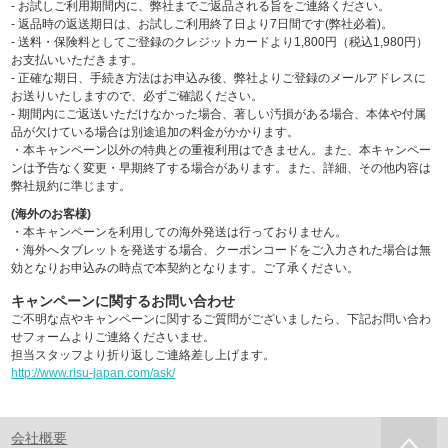
- お試しご利用期間内に、弊社までご返品される旨をご連絡ください。
- 返品時の返送期日は、お試しご利用終了日より7日間です(弊社必着)。
- 送料・保険料としてご登録のクレジットカードより1,800円（税込1,980円）
お支払いいただきます。
- 正確な期日、手続き方法はお申込み後、弊社よりご登録のメールアドレスに
お送りいたしますので、必ずご確認ください。
- 期間内にご返送いただけなかった場合、著しい汚損がある場合、本体や付属
品が欠けている場合は別途追加の料金がかかります。
・本キャンペーン以外の特典との重複利用はできません。また、本キャンペー
ンは予告なく変更・早期終了する場合があります。また、詳細、その他内容は
弊社規約に準じます。
(海外のお客様)
・本キャンペーンを利用しての海外発送は行っておりません。
・海外へタブレットを発送する場合、クーポンコードをご入力された場合は無
効となりお申込みの時点で本契約となります。ご了承ください。
キャンペーンに関するお問い合わせ
ご不明な点やキャンペーンに関するご質問がございましたら、下記お問い合わ
せフォームよりご連絡くださいませ。
担当スタッフより折り返しご連絡差し上げます。
http://www.risu-japan.com/ask/
会社概要