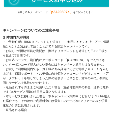
「p3429807a」
お申し込みクーポンコード
をご記入ください。
キャンペーンについてのご注意事項
(日本国内のお客様)
・ご登録住所にRISUタブレットをお送りし、ご利用いただいた上、万一ご満足
頂けなければ返品して頂くことができる限定キャンペーンです。
・お試しご利用が可能な期間は、弊社よりタブレットを発送した日の3日後か
ら数えて7日間です。
・お申込ページで、期日内にクーポンコード
「p3429807a」
をご入力下さ
い。クーポンコード記入がない場合にはキャンペーン適用とはなりません。
・お試しご利用期間内でも、お子様の進み具合に応じて弊社よりメールを差し
上げる「個別サポート」・お子様に向け個別フォローの「ビデオレター」・万
が一タブレットを壊してしまった際の補償サービスなど、通常の年払い契約と
同じサービスを体験いただけます。
・返品されずそのままご利用いただく場合、返品可能期間の料金・送料は無料
です (本サービス開始は8日目以降となります)。
・本サービスに移行された場合、本キャンペーン期間中にどれだけRISUを進ん
だ場合でも、その後のご利用料金には最大1ステージ分のクリアーのみが学習
速度の計算に反映されます。
・返品される場合