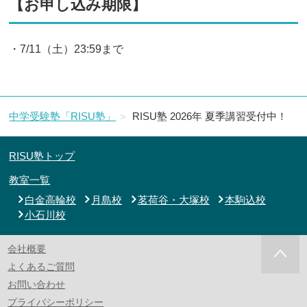
【お申し込み期限】
・7/11（土）23:59まで
中学受験塾「RISU塾」
RISU塾 2026年 夏季講習受付中！
RISU塾トップ
教室一覧
白金高輪校
月島校
茗荷谷・大塚校
本駒込校
小石川校
会社概要
よくあるご質問
お問い合わせ
プライバシーポリシー