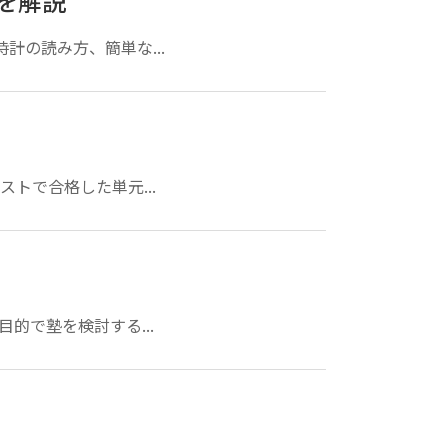
を解説
計の読み方、簡単な...
トで合格した単元...
的で塾を検討する...