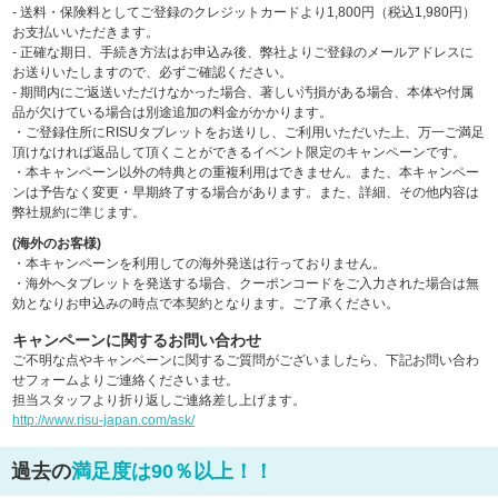
- 送料・保険料としてご登録のクレジットカードより1,800円（税込1,980円）
お支払いいただきます。
- 正確な期日、手続き方法はお申込み後、弊社よりご登録のメールアドレスに
お送りいたしますので、必ずご確認ください。
- 期間内にご返送いただけなかった場合、著しい汚損がある場合、本体や付属
品が欠けている場合は別途追加の料金がかかります。
・ご登録住所にRISUタブレットをお送りし、ご利用いただいた上、万一ご満足
頂けなければ返品して頂くことができるイベント限定のキャンペーンです。
・本キャンペーン以外の特典との重複利用はできません。また、本キャンペー
ンは予告なく変更・早期終了する場合があります。また、詳細、その他内容は
弊社規約に準じます。
(海外のお客様)
・本キャンペーンを利用しての海外発送は行っておりません。
・海外へタブレットを発送する場合、クーポンコードをご入力された場合は無
効となりお申込みの時点で本契約となります。ご了承ください。
キャンペーンに関するお問い合わせ
ご不明な点やキャンペーンに関するご質問がございましたら、下記お問い合わ
せフォームよりご連絡くださいませ。
担当スタッフより折り返しご連絡差し上げます。
http://www.risu-japan.com/ask/
過去の
満足度は90％以上！！