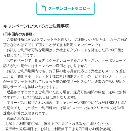
キャンペーンについてのご注意事項
(日本国内のお客様)
・ご登録住所にRISUタブレットをお送りし、ご利用いただいた上、万一ご満足
頂けなければ返品して頂くことができる限定キャンペーンです。
・お試しご利用が可能な期間は、弊社よりタブレットを発送した日の3日後か
ら数えて7日間です。
・お申込ページで、期日内にクーポンコードをご入力下さい。クーポンコード
記入がない場合にはキャンペーン適用とはなりません。
・お試しご利用期間内でも、お子様の進み具合に応じて弊社よりメールを差し
上げる「個別サポート」・お子様に向け個別フォローの「ビデオレター」・万
が一タブレットを壊してしまった際の補償サービスなど、通常の年払い契約と
同じサービスを体験いただけます。
・返品されずそのままご利用いただく場合、返品可能期間の料金・送料は無料
です (本サービス開始は8日目以降となります)。
・本サービスに移行された場合、本キャンペーン期間中にどれだけRISUを進ん
だ場合でも、その後のご利用料金には最大1ステージ分のクリアーのみが学習
速度の計算に反映されます。
・返品される場合
- お試しご利用期間内に、弊社までご返品される旨をご連絡ください。
- 返品時の返送期日は、お試しご利用終了日より7日間です(弊社必着)。