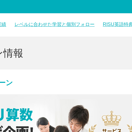
実績
レベルに合わせた学習と個別フォロー
RISU英語特
教材・学習の様子
データに基づく個別フォロー
ン情報
ペーン