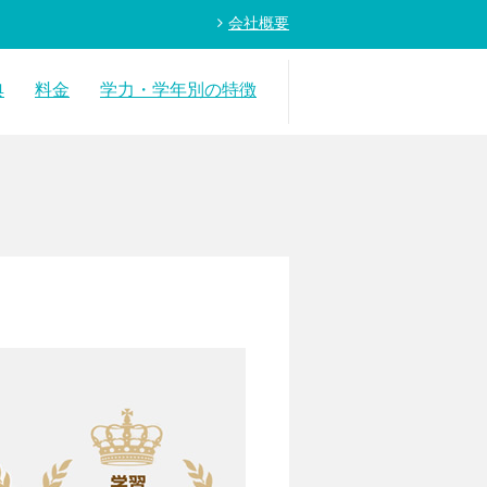
会社概要
典
料金
学力・学年別の特徴
年中後半～年長（RISUきっず）
１年生レベル
２年生レベル
３年生レベル
高学年レベル
受験基礎レベル