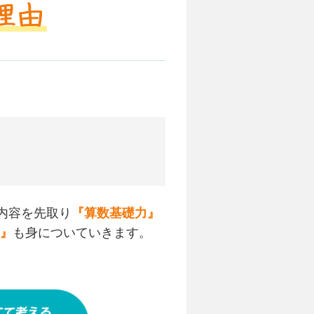
内容を先取り
『算数基礎力』
』
も身についていきます。