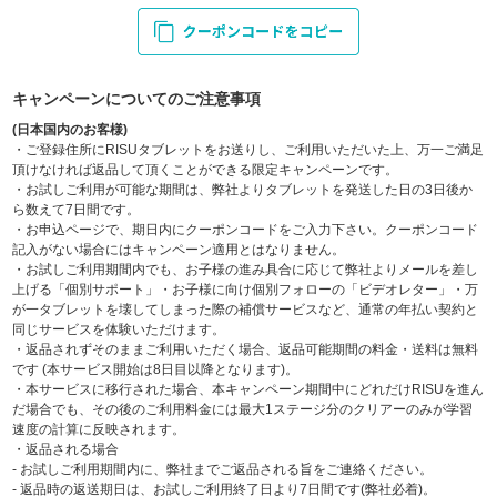
キャンペーンについてのご注意事項
(日本国内のお客様)
・ご登録住所にRISUタブレットをお送りし、ご利用いただいた上、万一ご満足
頂けなければ返品して頂くことができる限定キャンペーンです。
・お試しご利用が可能な期間は、弊社よりタブレットを発送した日の3日後か
ら数えて7日間です。
・お申込ページで、期日内にクーポンコードをご入力下さい。クーポンコード
記入がない場合にはキャンペーン適用とはなりません。
・お試しご利用期間内でも、お子様の進み具合に応じて弊社よりメールを差し
上げる「個別サポート」・お子様に向け個別フォローの「ビデオレター」・万
が一タブレットを壊してしまった際の補償サービスなど、通常の年払い契約と
同じサービスを体験いただけます。
・返品されずそのままご利用いただく場合、返品可能期間の料金・送料は無料
です (本サービス開始は8日目以降となります)。
・本サービスに移行された場合、本キャンペーン期間中にどれだけRISUを進ん
だ場合でも、その後のご利用料金には最大1ステージ分のクリアーのみが学習
速度の計算に反映されます。
・返品される場合
- お試しご利用期間内に、弊社までご返品される旨をご連絡ください。
- 返品時の返送期日は、お試しご利用終了日より7日間です(弊社必着)。