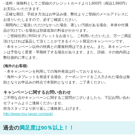
- 送料・保険料としてご登録のクレジットカードより1,800円（税込1,980円）
お支払いいただきます。
- 正確な期日、手続き方法はお申込み後、弊社よりご登録のメールアドレスに
お送りいたしますので、必ずご確認ください。
- 期間内にご返送いただけなかった場合、著しい汚損がある場合、本体や付属
品が欠けている場合は別途追加の料金がかかります。
・ご登録住所にRISUタブレットをお送りし、ご利用いただいた上、万一ご満足
頂けなければ返品して頂くことができるイベント限定のキャンペーンです。
・本キャンペーン以外の特典との重複利用はできません。また、本キャンペー
ンは予告なく変更・早期終了する場合があります。また、詳細、その他内容は
弊社規約に準じます。
(海外のお客様)
・本キャンペーンを利用しての海外発送は行っておりません。
・海外へタブレットを発送する場合、クーポンコードをご入力された場合は無
効となりお申込みの時点で本契約となります。ご了承ください。
キャンペーンに関するお問い合わせ
ご不明な点やキャンペーンに関するご質問がございましたら、下記お問い合わ
せフォームよりご連絡くださいませ。
担当スタッフより折り返しご連絡差し上げます。
http://www.risu-japan.com/ask/
過去の
満足度は90％以上！！