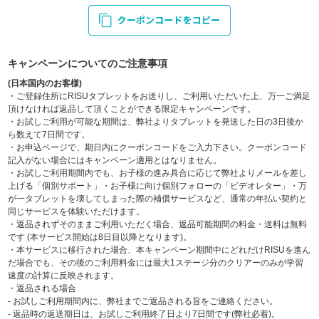
キャンペーンについてのご注意事項
(日本国内のお客様)
・ご登録住所にRISUタブレットをお送りし、ご利用いただいた上、万一ご満足
頂けなければ返品して頂くことができる限定キャンペーンです。
・お試しご利用が可能な期間は、弊社よりタブレットを発送した日の3日後か
ら数えて7日間です。
・お申込ページで、期日内にクーポンコードをご入力下さい。クーポンコード
記入がない場合にはキャンペーン適用とはなりません。
・お試しご利用期間内でも、お子様の進み具合に応じて弊社よりメールを差し
上げる「個別サポート」・お子様に向け個別フォローの「ビデオレター」・万
が一タブレットを壊してしまった際の補償サービスなど、通常の年払い契約と
同じサービスを体験いただけます。
・返品されずそのままご利用いただく場合、返品可能期間の料金・送料は無料
です (本サービス開始は8日目以降となります)。
・本サービスに移行された場合、本キャンペーン期間中にどれだけRISUを進ん
だ場合でも、その後のご利用料金には最大1ステージ分のクリアーのみが学習
速度の計算に反映されます。
・返品される場合
- お試しご利用期間内に、弊社までご返品される旨をご連絡ください。
- 返品時の返送期日は、お試しご利用終了日より7日間です(弊社必着)。