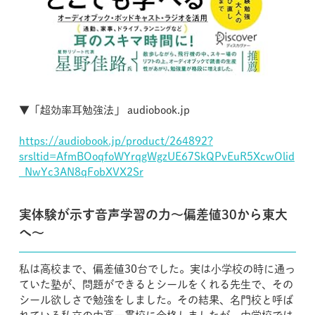
▼「超効率耳勉強法」 audiobook.jp
https://audiobook.jp/product/264892?
srsltid=AfmBOoqfoWYrqgWgzUE67SkQPvEuR5XcwOlid
_NwYc3AN8qFobXVX2Sr
実体験が示す音声学習の力〜偏差値30から東大
へ〜
私は高校まで、偏差値30台でした。実は小学校の時に通っ
ていた塾が、問題ができるとシールをくれる先生で、その
シール欲しさで勉強をしました。その結果、名門校と呼ば