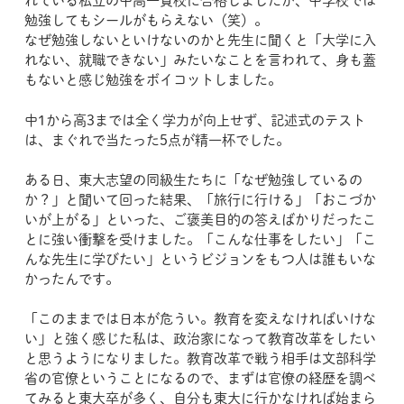
れている私立の中高一貫校に合格しましたが、中学校では
勉強してもシールがもらえない（笑）。
なぜ勉強しないといけないのかと先生に聞くと「大学に入
れない、就職できない」みたいなことを言われて、身も蓋
もないと感じ勉強をボイコットしました。
中1から高3までは全く学力が向上せず、記述式のテスト
は、まぐれで当たった5点が精一杯でした。
ある日、東大志望の同級生たちに「なぜ勉強しているの
か？」と聞いて回った結果、「旅行に行ける」「おこづか
いが上がる」といった、ご褒美目的の答えばかりだったこ
とに強い衝撃を受けました。「こんな仕事をしたい」「こ
んな先生に学びたい」というビジョンをもつ人は誰もいな
かったんです。
「このままでは日本が危うい。教育を変えなければいけな
い」と強く感じた私は、政治家になって教育改革をしたい
と思うようになりました。教育改革で戦う相手は文部科学
省の官僚ということになるので、まずは官僚の経歴を調べ
てみると東大卒が多く、自分も東大に行かなければ始まら