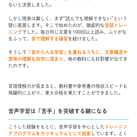
ないと決意しました。
しかし現実は厳しく、まず“読んでも理解できない”という
壁に直面します。そこで始めたのが、徹底的な
音読トレー
ニング
でした。毎日同じ文章を100回以上読み、ふりがな
をふって、
音で理解する練習
を続けました。
そうして
「音から入る学習」を重ねるうちに、文章構造や
意味の理解も自然に深まり
、他の教科にも好影響が出てき
たのです。
言語理解力が高まると、教科書や参考書の吸収スピードも
飛躍的に上がり、東大合格を果たすことができました。
音声学習は「苦手」を突破する鍵になる
こうした経験をもとに、音声学習を中心とした
トレーニン
グプログラムをカリキュラムとして提案
しています。とく