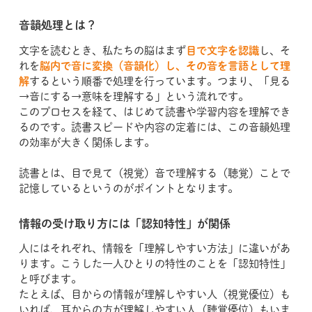
音韻処理とは？
文字を読むとき、私たちの脳はまず
目で文字を認識
し、そ
れを
脳内で音に変換（音韻化）し、その音を言語として理
解
するという順番で処理を行っています。つまり、「見る
→音にする→意味を理解する」という流れです。
このプロセスを経て、はじめて読書や学習内容を理解でき
るのです。読書スピードや内容の定着には、この音韻処理
の効率が大きく関係します。
読書とは、目で見て（視覚）音で理解する（聴覚）ことで
記憶しているというのがポイントとなります。
情報の受け取り方には「認知特性」が関係
人にはそれぞれ、情報を「理解しやすい方法」に違いがあ
ります。こうした一人ひとりの特性のことを「認知特性」
と呼びます。
たとえば、目からの情報が理解しやすい人（視覚優位）も
いれば、耳からの方が理解しやすい人（聴覚優位）もいま