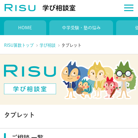
HOME
中学受験・塾の悩み
RISU算数トップ
学び相談
タブレット
タブレット
ご相談 一覧