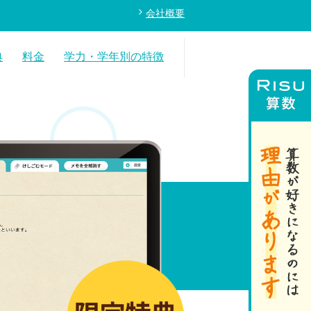
会社概要
典
料金
学力・学年別の特徴
年中後半～年長（RISUきっず）
１年生レベル
２年生レベル
３年生レベル
高学年レベル
受験基礎レベル
数学基礎レベル