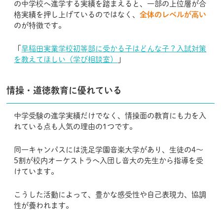
の中学校へ進学する実績を踏まえると、一部の上位層が合
格実績を押し上げているのではなく、
全体のレベルが高い
のが特徴です。
「
早稲田実業学校初等部に受かる子はどんな子？入試対策
を教えてほしい（学び相談室）
」
情操・道徳教育に優れている
中学受験の進学実績だけでなく、情操面の教育にも力を入
れている点も人気の理由の1つです。
同一キャンパスには洗足学園音楽大学があり、生徒の4〜
5割が校内オーケストラへ入団し音大の先生から指導を受
けています。
こうした活動によって、豊かな感受性や自己表現力、協調
性が養われます。