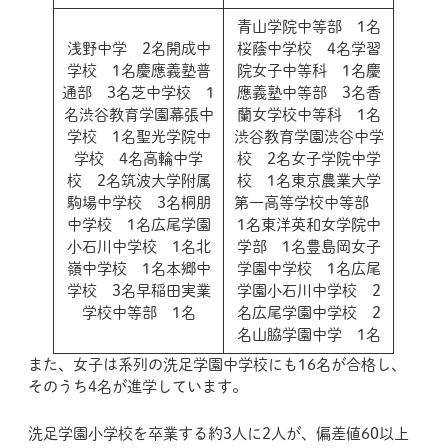
青山学院中等部 1名
浅野中学 2名開成中
桜蔭中学校 4名学習
学校 1名慶應義塾普
院女子中等科 1名慶
通部 3名芝中学校 1
應義塾中等部 3名香
名渋谷教育学園幕張中
蘭女学校中等科 1名
学校 1名聖光学院中
渋谷教育学園渋谷中学
学校 4名高輪中学
校 2名女子学院中学
校 2名筑波大学附属
校 1名東京農業大学
駒場中学校 3名桐朋
第一高等学校中等部
中学校 1名広尾学園
1名東洋英和女学院中
小石川中学校 1名北
学部 1名豊島岡女子
嶺中学校 1名本郷中
学園中学校 1名広尾
学校 3名早稲田実業
学園小石川中学校 2
学校中等部 1名
名広尾学園中学校 2
名山脇学園中学 1名
また、女子は系列の洗足学園中学校にも16名が合格し、
そのうち4名が進学しています。
洗足学園小学校を卒業する約3人に2人が、偏差値60以上