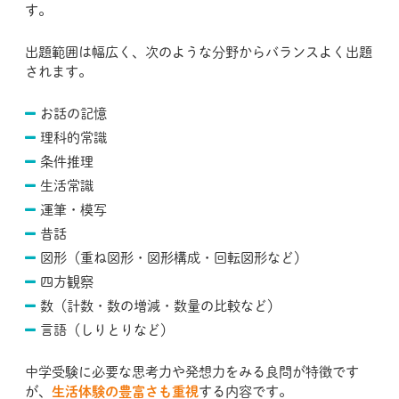
す。
出題範囲は幅広く、次のような分野からバランスよく出題
されます。
お話の記憶
理科的常識
条件推理
生活常識
運筆・模写
昔話
図形（重ね図形・図形構成・回転図形など）
四方観察
数（計数・数の増減・数量の比較など）
言語（しりとりなど）
中学受験に必要な思考力や発想力をみる良問が特徴です
が、
生活体験の豊富さも重視
する内容です。