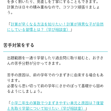
を多く割いたり、見直しを丁寧にすることもできます。
計算力は日々の積み重ねなので、コツコツ頑張りましょ
う。
「
計算が早くなる方法を知りたい！計算が得意な子が自然
にしている習慣とは？（学び相談室）
」
苦手対策をする
出題範囲を一通り学習したり過去問に取り組むと、お子さ
んの苦手分野が分かってきます。
苦手の原因は、前の学年でのつまずきに由来する場合もあ
ります。
必要なら思い切って前の学年にさかのぼって基礎から固め
るようにしましょう。
「
小学二年生の算数でつまずきやすい単元と原因は？復習
と先取り学習について知りたい（学び相談室）
」