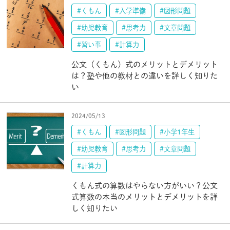
#くもん
#入学準備
#図形問題
#幼児教育
#思考力
#文章問題
#習い事
#計算力
公文（くもん）式のメリットとデメリット
は？塾や他の教材との違いを詳しく知りた
い
2024/05/13
#くもん
#図形問題
#小学1年生
#幼児教育
#思考力
#文章問題
#計算力
くもん式の算数はやらない方がいい？公文
式算数の本当のメリットとデメリットを詳
しく知りたい