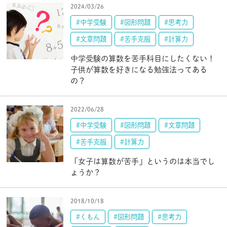
2024/03/26
#中学受験
#図形問題
#思考力
#文章問題
#苦手克服
#計算力
中学受験の算数を苦手科目にしたくない！
子供が算数を好きになる勉強法ってある
の？
2022/06/28
#中学受験
#図形問題
#文章問題
#苦手克服
#計算力
「女子は算数が苦手」というのは本当でし
ょうか？
2018/10/18
#くもん
#図形問題
#思考力