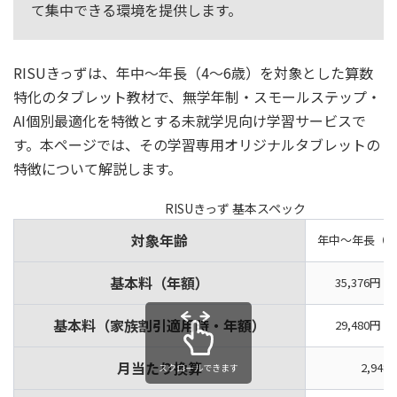
て集中できる環境を提供します。
RISUきっずは、年中～年長（4〜6歳）を対象とした算数
特化のタブレット教材で、無学年制・スモールステップ・
AI個別最適化を特徴とする未就学児向け学習サービスで
す。本ページでは、その学習専用オリジナルタブレットの
特徴について解説します。
RISUきっず 基本スペック
対象年齢
年中〜年長（3
基本料（年額）
35,376円
基本料（家族割引適用時・年額）
29,480円
月当たり換算
2,948
スクロールできます