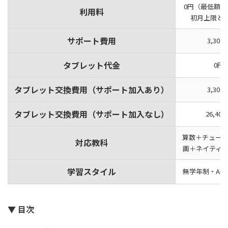
0円（最低額
利用料
初月上限とも
サポート費用
3,300
タブレット代金
0円
タブレット交換費用（サポート加入あり）
3,300
タブレット交換費用（サポート加入なし）
26,40
算数＋チュー
対応教科
画＋ネイティ
学習スタイル
無学年制・AI
▼ 目次