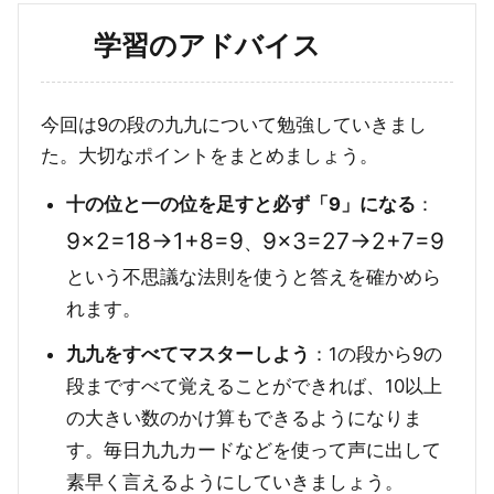
学習のアドバイス
今回は9の段の九九について勉強していきまし
た。大切なポイントをまとめましょう。
十の位と一の位を足すと必ず「9」になる
：
9
×
2
=
18
→
1
+
8
=
9
9
×
3
=
27
→
2
+
7
=
9
、
という不思議な法則を使うと答えを確かめら
れます。
九九をすべてマスターしよう
：1の段から9の
段まですべて覚えることができれば、10以上
の大きい数のかけ算もできるようになりま
す。毎日九九カードなどを使って声に出して
素早く言えるようにしていきましょう。