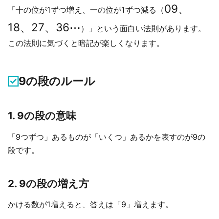
09
、
「十の位が1ずつ増え、一の位が1ずつ減る（
練習問題
18
、
27
、
36
⋯
問1
）」という面白い法則があります。
問2
この法則に気づくと暗記が楽しくなります。
問3
応用問題
9の段のルール
問1
問2
1. 9の段の意味
問3
「9つずつ」あるものが「いくつ」あるかを表すのが9の
解答と解説
段です。
練習問題
応用問題
2. 9の段の増え方
学習のアドバイス
かける数が1増えると、答えは「9」増えます。