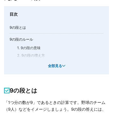
目次
9の段とは
9の段のルール
1. 9の段の意味
2. 9の段の増え方
3. 9の段の読み方
全部見る
4. 9の段の不思議な法則
例題
9の段とは
問1
問2
「1つ分の数が9」であるときの計算です。野球のチーム
解説
（9人）などをイメージしましょう。9の段の答えには、