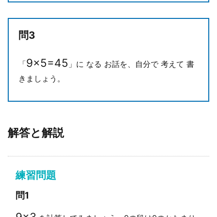
問3
9
×
5
=
45
「
」に なる お話を、自分で 考えて 書
きましょう。
解答と解説
練習問題
問1
9
×
3