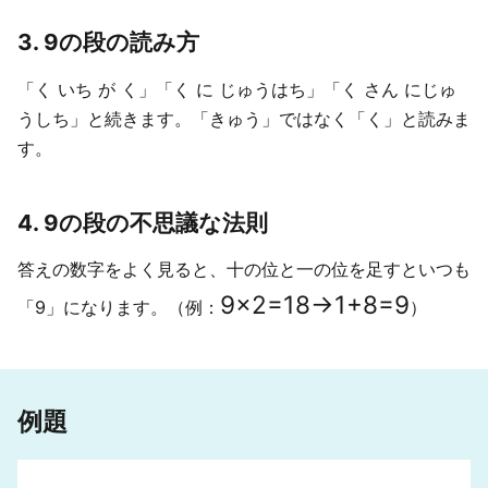
3. 9の段の読み方
「く いち が く」「く に じゅうはち」「く さん にじゅ
うしち」と続きます。「きゅう」ではなく「く」と読みま
す。
4. 9の段の不思議な法則
答えの数字をよく見ると、十の位と一の位を足すといつも
9
×
2
=
18
→
1
+
8
=
9
「9」になります。（例：
）
例題