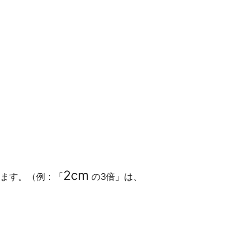
2
cm
てます。（例：「
の3倍」は、