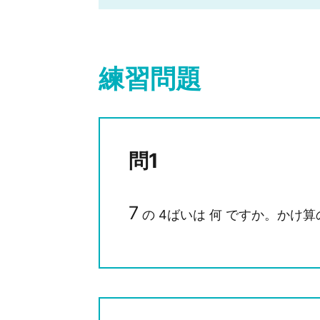
練習問題
問1
7
の 4ばいは 何 ですか。かけ算