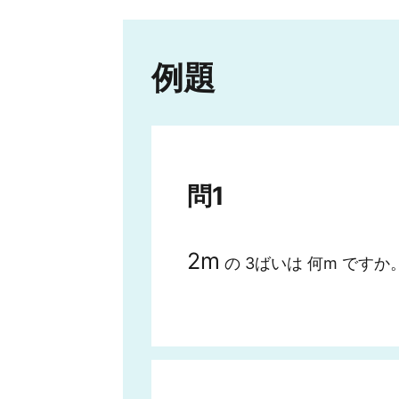
例題
問1
2
m
の 3ばいは 何m です