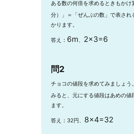
ある数の何倍を求めるときもかけ
分）」＝「ぜんぶの数」で表され
かります。
6
m
2
×
3
=
6
答え：
、
問2
チョコの値段を求めてみましょう
みると、元にする値段はあめの値
ます。
8
×
4
=
32
答え：32円、