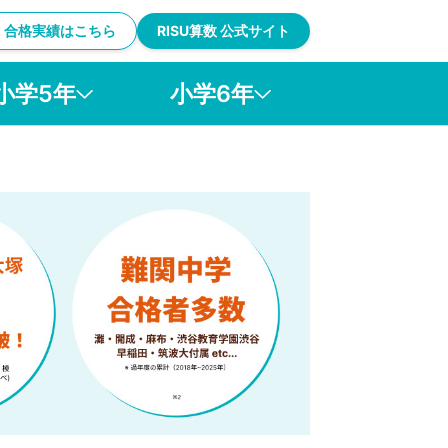
プ・合格実績はこちら
RISU算数 公式サイト
小学5年
小学6年