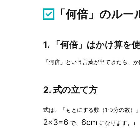
解答と解説
「何倍」のルー
練習問題
応用問題
1. 「何倍」はかけ算を
学習のアドバイス
「何倍」という言葉が出てきたら、か
2. 式の立て方
式は、「もとにする数（1つ分の数）
2
×
3
=
6
6
cm
で、
になります。）