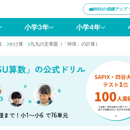
RISUの成績アッ
小学3年
小学4年
生
かけ算
九九の文章題（「何倍」の計算）