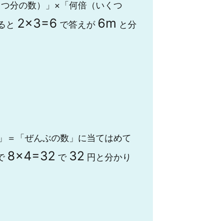
1つ分の数）」×「何倍（いくつ
2
×
3
=
6
6
m
ると
で答えが
と分
）」＝「ぜんぶの数」に当てはめて
8
×
4
=
32
32
で
で
円と分かり