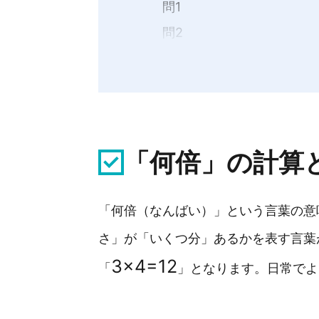
問1
問2
解説
練習問題
問1
問2
「何倍」の計算
問3
「何倍（なんばい）」という言葉の意
応用問題
さ」が「いくつ分」あるかを表す言葉
問1
3
×
4
=
12
問2
「
」となります。日常でよ
問3