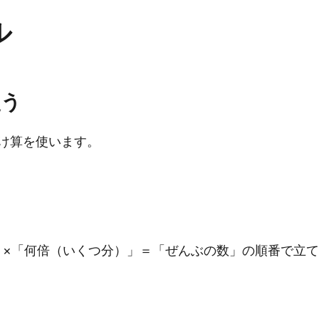
ル
使う
け算を使います。
」×「何倍（いくつ分）」＝「ぜんぶの数」の順番で立