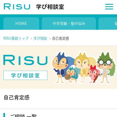
HOME
中学受験・塾の悩み
RISU算数トップ
学び相談
自己肯定感
自己肯定感
ご相談 一覧