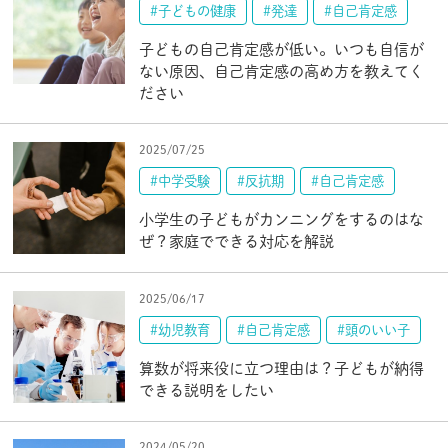
#子どもの健康
#発達
#自己肯定感
子どもの自己肯定感が低い。いつも自信が
ない原因、自己肯定感の高め方を教えてく
ださい
2025/07/25
#中学受験
#反抗期
#自己肯定感
小学生の子どもがカンニングをするのはな
ぜ？家庭でできる対応を解説
2025/06/17
#幼児教育
#自己肯定感
#頭のいい子
算数が将来役に立つ理由は？子どもが納得
できる説明をしたい
2024/05/20