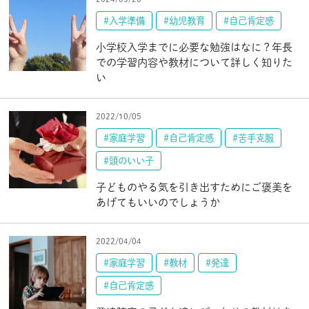
#入学準備
#幼児教育
#自己肯定感
小学校入学までに必要な勉強はなに？年長
での学習内容や教材について詳しく知りた
い
2022/10/05
#家庭学習
#自己肯定感
#苦手克服
#頭のいい子
子どものやる気を引き出すためにご褒美を
あげてもいいのでしょうか
2022/04/04
#家庭学習
#教材
#発達
#自己肯定感