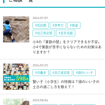
2026/07/07
#反抗期
#思考力
#発達
#自己肯定感
#苦手克服
小4の「算数の壁」をクリアできるか不安。
小4で算数が苦手にならないための対策はあ
りますか？
2026/02/25
#共働き
#自己肯定感
#頭のいい子
賢い子（小学生）の特徴は？頭のいい子の
土日の過ごし方を教えて！
2025/08/06