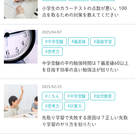
小学生のカラーテストの点数が悪い。100
点を取るための対策を教えてください
2025/04/07
#中学受験
#偏差値
#家庭学習
#思考力
中学受験の平均勉強時間は？偏差値60以上
を目指す効率の良い勉強法が知りたい
2025/02/25
#くもん
#中学受験
#幼児教育
#思考力
#計算力
先取り学習で失敗する原因は？正しい先取
り学習のやり方を知りたい