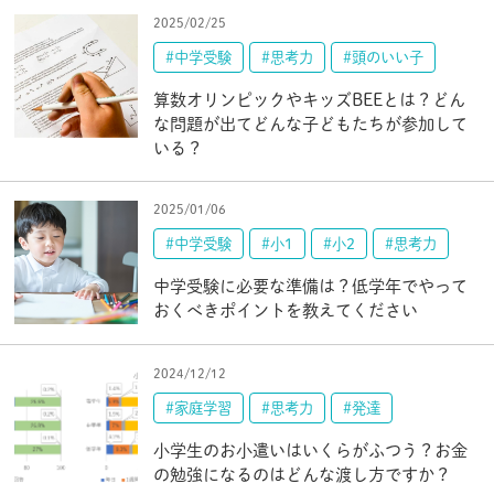
2025/02/25
#中学受験
#思考力
#頭のいい子
算数オリンピックやキッズBEEとは？どん
な問題が出てどんな子どもたちが参加して
いる？
2025/01/06
#中学受験
#小1
#小2
#思考力
中学受験に必要な準備は？低学年でやって
おくべきポイントを教えてください
2024/12/12
#家庭学習
#思考力
#発達
小学生のお小遣いはいくらがふつう？お金
の勉強になるのはどんな渡し方ですか？