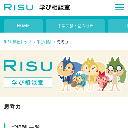
HOME
中学受験・塾の悩み
RISU算数トップ
学び相談
思考力
思考力
ご相談 一覧