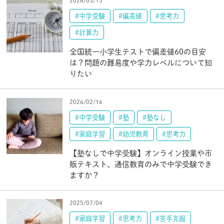
2026/05/15
#中学受験
#偏差値
#思考力
#計算力
全国統一小学生テストで偏差値60の目安
は？問題の難易度や学力レベルについて知
りたい
2026/02/16
#中学受験
#塾
#塾なし
#家庭学習
#幼児教育
#思考力
【塾なしで中学受験】オンライン授業や市
販テキスト、通信教育のみで中学受験でき
ますか？
2025/07/04
#家庭学習
#思考力
#苦手克服