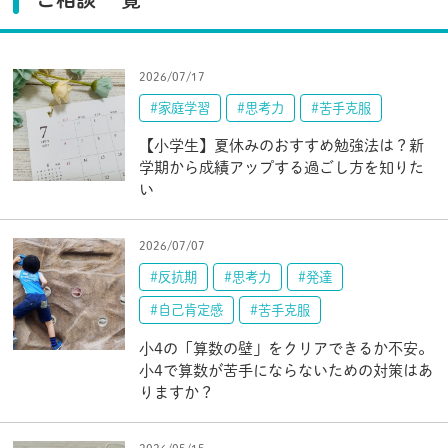
2026/07/17
#家庭学習
#思考力
#苦手克服
【小学生】夏休みのおすすめ勉強法は？新
学期から成績アップする過ごし方を知りた
い
2026/07/07
#反抗期
#思考力
#発達
#自己肯定感
#苦手克服
小4の「算数の壁」をクリアできるか不安。
小4で算数が苦手にならないための対策はあ
りますか？