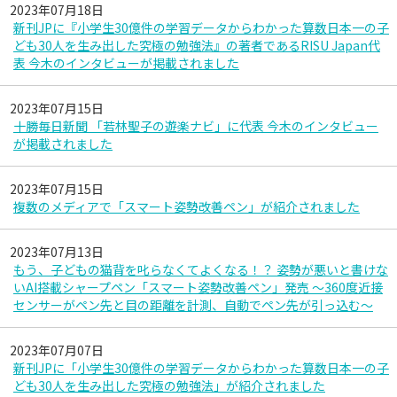
2023年07月18日
新刊JPに『小学生30億件の学習データからわかった算数日本一の子
ども30人を生み出した究極の勉強法』の著者であるRISU Japan代
表 今木のインタビューが掲載されました
2023年07月15日
十勝毎日新聞 「若林聖子の遊楽ナビ」に代表 今木のインタビュー
が掲載されました
2023年07月15日
複数のメディアで「スマート姿勢改善ペン」が紹介されました
2023年07月13日
もう、子どもの猫背を叱らなくてよくなる！？ 姿勢が悪いと書けな
いAI搭載シャープペン「スマート姿勢改善ペン」発売 ～360度近接
センサーがペン先と目の距離を計測、自動でペン先が引っ込む～
2023年07月07日
新刊JPに「小学生30億件の学習データからわかった算数日本一の子
ども30人を生み出した究極の勉強法」が紹介されました