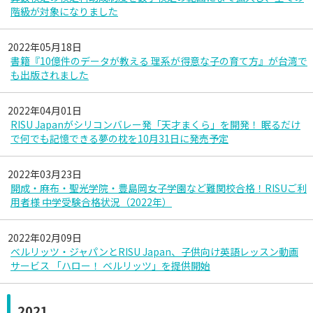
階級が対象になりました
2022年05月18日
書籍『10億件のデータが教える 理系が得意な子の育て方』が台湾で
も出版されました
2022年04月01日
RISU Japanがシリコンバレー発「天才まくら」を開発！ 眠るだけ
で何でも記憶できる夢の枕を10月31日に発売予定
2022年03月23日
開成・麻布・聖光学院・豊島岡女子学園など難関校合格！RISUご利
用者様 中学受験合格状況（2022年）
2022年02月09日
ベルリッツ・ジャパンとRISU Japan、子供向け英語レッスン動画
サービス 「ハロー！ ベルリッツ」を提供開始
2021