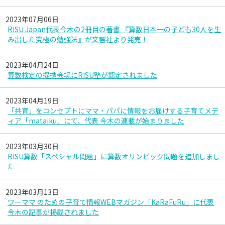
2023年07月06日
RISU Japan代表今木の2冊目の著書 『算数日本一の子ども30人を生
み出した究極の勉強法』が文響社より発売！
2023年04月24日
算数検定の提携会場にRISU塾が認定されました
2023年04月19日
「共育」をコンセプトにママ・パパに情報をお届けする子育てメデ
ィア「mataiku」にて、代表 今木の連載が始まりました
2023年03月30日
RISU算数「スペシャル問題」に算数オリンピック問題を追加しまし
た
2023年03月13日
ワーママ のための子育て情報WEBマガジン「KaRaFuRu」に代表
今木の記事が掲載されました