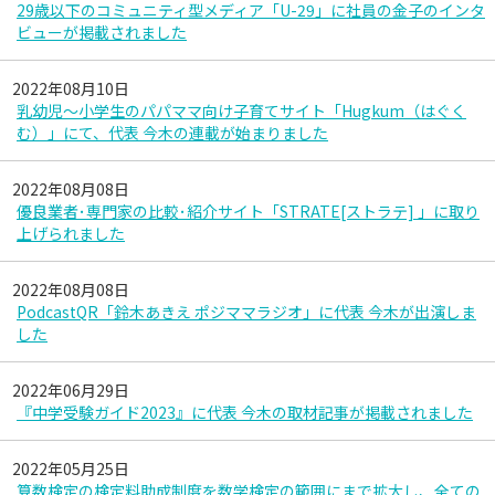
29歳以下のコミュニティ型メディア「U-29」に社員の金子のインタ
ビューが掲載されました
2022年08月10日
乳幼児〜小学生のパパママ向け子育てサイト「Hugkum（はぐく
む）」にて、代表 今木の連載が始まりました
2022年08月08日
優良業者･専門家の比較･紹介サイト「STRATE[ストラテ] 」に取り
上げられました
2022年08月08日
PodcastQR「鈴木あきえ ポジママラジオ」に代表 今木が出演しま
した
2022年06月29日
『中学受験ガイド2023』に代表 今木の取材記事が掲載されました
2022年05月25日
算数検定の検定料助成制度を数学検定の範囲にまで拡大し、全ての