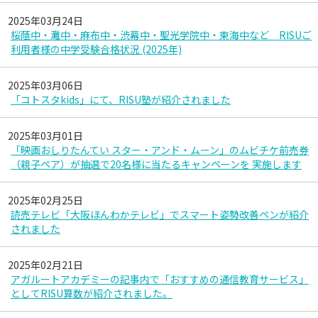
2025年03月24日
桜蔭中・灘中・麻布中・渋幕中・聖光学院中・東海中など RISUご
利用者様の中学受験合格状況 (2025年)
2025年03月06日
「コトスタkids」にて、RISU塾が紹介されました
2025年03月01日
「映画おしりたんてい スター・アンド・ムーン」のムビチケ前売券
（親子ペア）が抽選で20名様に当たるキャンペーンを 実施します
2025年02月25日
読売テレビ「大阪ほんわかテレビ」でスマート姿勢改善ペンが紹介
されました
2025年02月21日
アガルートアカデミーの記事内で「おすすめの通信教育サービス」
としてRISU算数が紹介されました。