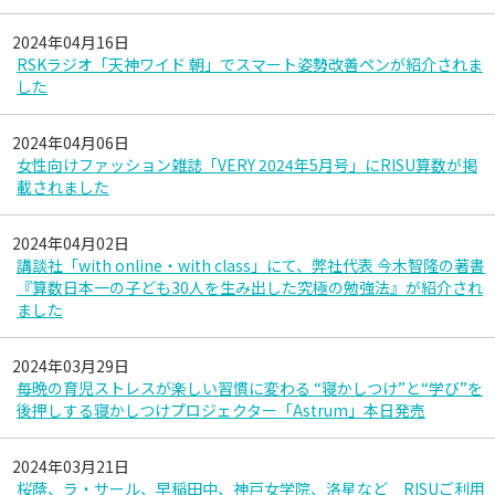
2024年04月16日
RSKラジオ「天神ワイド 朝」でスマート姿勢改善ペンが紹介されま
した
2024年04月06日
女性向けファッション雑誌「VERY 2024年5月号」にRISU算数が掲
載されました
2024年04月02日
講談社「with online・with class」にて、弊社代表 今木智隆の著書
『算数日本一の子ども30人を生み出した究極の勉強法』が紹介され
ました
2024年03月29日
毎晩の育児ストレスが楽しい習慣に変わる “寝かしつけ”と“学び”を
後押しする寝かしつけプロジェクター「Astrum」本日発売
2024年03月21日
桜蔭、ラ・サール、早稲田中、神戸女学院、洛星など RISUご利用